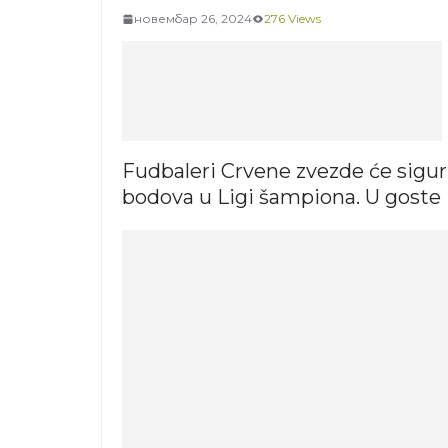
новембар 26, 2024
276 Views
Fudbaleri Crvene zvezde će sigur
bodova u Ligi šampiona. U goste i