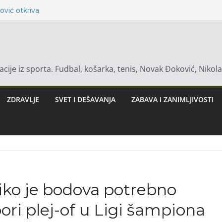
ović otkriva
bična priča podseća
opski znakovi mogu
macije iz sporta. Fudbal, košarka, tenis, Novak Đoković, Nikol
a Je Ključna Nakon
uhinji!
abi Vangi, najviše
ZDRAVLJE
SVET I DEŠAVANJA
ZABAVA I ZANIMLJIVOSTI
uti svoju sudbinu
iko je bodova potrebno
ori plej-of u Ligi šampiona