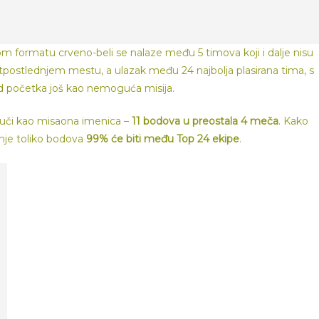
formatu crveno-beli se nalaze među 5 timova koji i dalje nisu
retpostlednjem mestu, a ulazak među 24 najbolja plasirana tima, s
od početka još kao nemoguća misija.
uči kao misaona imenica –
11 bodova u preostala 4 meča
. Kako
nje toliko bodova
99% će biti među Top 24 ekipe
.