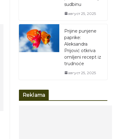
sudbinu
август 25, 2025
Prijine punjene
paprike:
Aleksandra
Prijović otkriva
omiljeni recept iz
trudnoće
август 25, 2025
Reklama