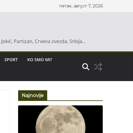
петак, август 7, 2026
a Jokić, Partizan, Crvena zvezda, Srbija…
SPORT
KO SMO MI?
Najnovije