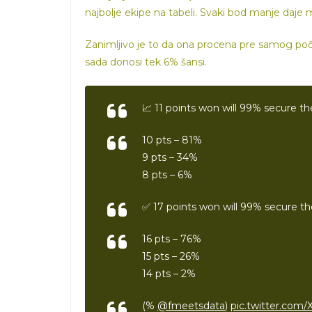
najbolje ekipe na tabeli. Svaki bod manje daje
Zanimljivo je to da ona procena pre samog poč
sada donosi tek 6% šansi.
📈 11 points won will 99% secure 
10 pts – 81%
9 pts – 34%
8 pts – 6%
✅ 17 points won will 99% secure t
16 pts – 76%
15 pts – 26%
14 pts – 2%
(%
@fmeetsdata
)
pic.twitter.co