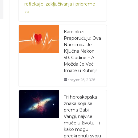
refleksije, zaključivanja i pripreme
za
Kardiolozi
Preporučuju: Ova
Namirnica Je
Ključna Nakon
50. Godine – A
Možda Je Već
Imate u Kuhinji!
август 25, 2025
Tri horoskopska
znaka koja se,
prema Babi
Vangi, najviše
muče u životu – i
kako mogu
preokrenuti svoju