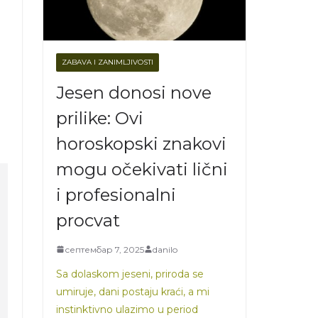
ZABAVA I ZANIMLJIVOSTI
Jesen donosi nove
prilike: Ovi
horoskopski znakovi
mogu očekivati lični
i profesionalni
procvat
септембар 7, 2025
danilo
Sa dolaskom jeseni, priroda se
umiruje, dani postaju kraći, a mi
instinktivno ulazimo u period