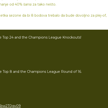
 manje od 40% šansi za tako nešto.
etka sezone da bi 8 bodova trebalo da bude dovoljno za plej-of,
the Top 24 and the Champions League Knockouts!
he Top 8 and the Champions League Round of 16.
m/Xbw2T0gy09