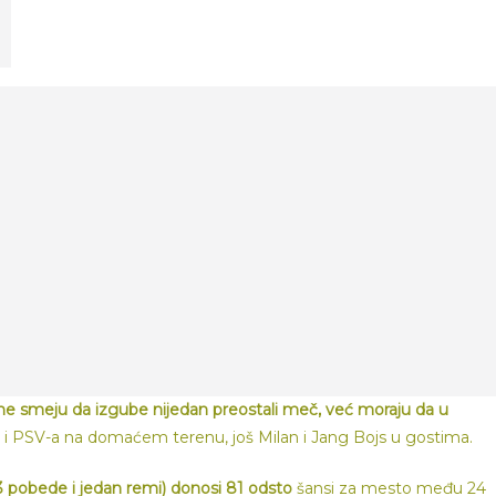
ne smeju da izgube nijedan preostali meč, već moraju da u
ta i PSV-a na domaćem terenu, još Milan i Jang Bojs u gostima.
3 pobede i jedan remi) donosi 81 odsto
šansi za mesto među 24