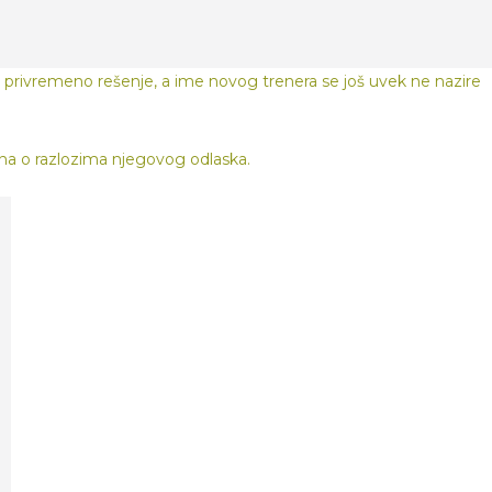
privremeno rešenje, a ime novog trenera se još uvek ne nazire
ina o razlozima njegovog odlaska.