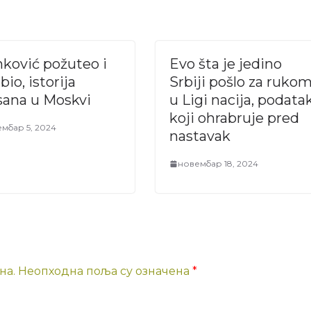
nković požuteo i
Evo šta je jedino
bio, istorija
Srbiji pošlo za ruko
sana u Moskvi
u Ligi nacija, podata
koji ohrabruje pred
мбар 5, 2024
nastavak
новембар 18, 2024
на.
Неопходна поља су означена
*