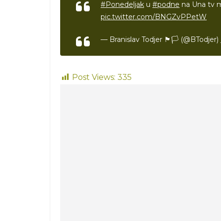
#Ponedeljak
u
#podne
na Una tv 
pic.twitter.com/BNGZvPPetW
— Branislav Todjer 🏴🏳️ (@BTodjer)
Post Views:
335