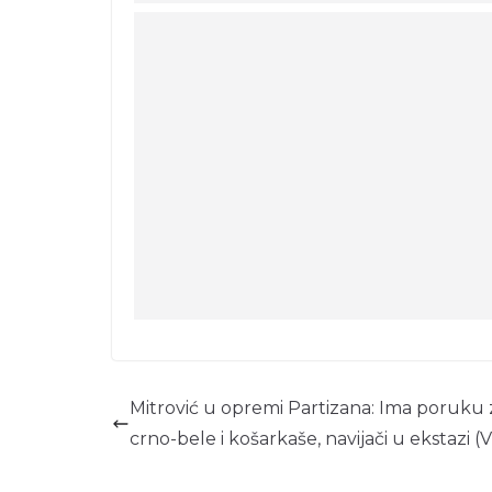
Mitrović u opremi Partizana: Ima poruku 
crno-bele i košarkaše, navijači u ekstazi 