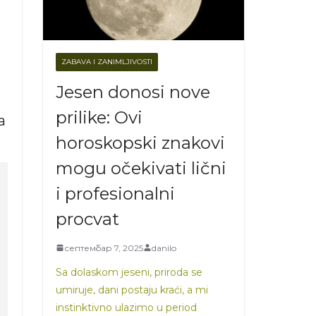
ZABAVA I ZANIMLJIVOSTI
Jesen donosi nove
prilike: Ovi
a
horoskopski znakovi
mogu očekivati lični
i profesionalni
procvat
септембар 7, 2025
danilo
Sa dolaskom jeseni, priroda se
umiruje, dani postaju kraći, a mi
instinktivno ulazimo u period