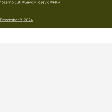
možemo čuti
#SavoMilošević
#FKP
December 8, 2024