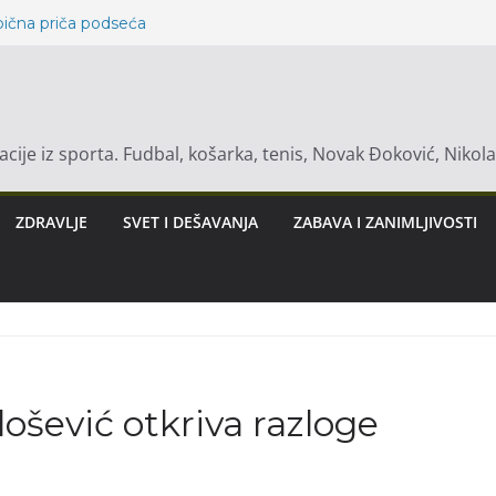
bična priča podseća
opski znakovi mogu
a Je Ključna Nakon
uhinji!
macije iz sporta. Fudbal, košarka, tenis, Novak Đoković, Nikol
abi Vangi, najviše
uti svoju sudbinu
ović otkriva
ZDRAVLJE
SVET I DEŠAVANJA
ZABAVA I ZANIMLJIVOSTI
lošević otkriva razloge