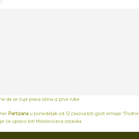
e da se čuje prava istina iz prve ruke.
ener
Partizana
u ponedeljak od 12 časova biti gost emisije “Podne
je će upravo biti Miloševićeva ostavka.