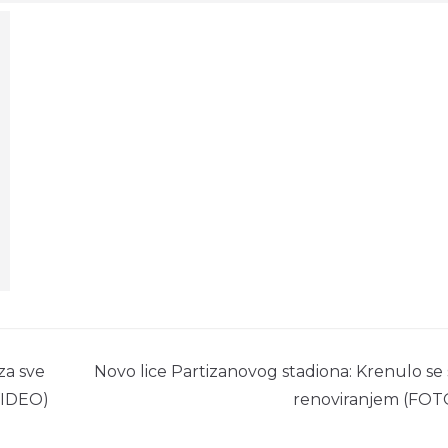
za sve
Novo lice Partizanovog stadiona: Krenulo se 
(VIDEO)
renoviranjem (FOT