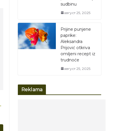
sudbinu
август 25, 2025
Prijine punjene
paprike:
Aleksandra
Prijović otkriva
omiljeni recept iz
trudnoće
август 25, 2025
Reklama
“