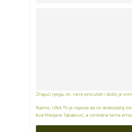
Znajući njega, on neće prećutati i došlo je vrem
Naime, UNA TV je najavila da će doskorašnji tr
kod Marijane Tabaković, a centralna tema emisi