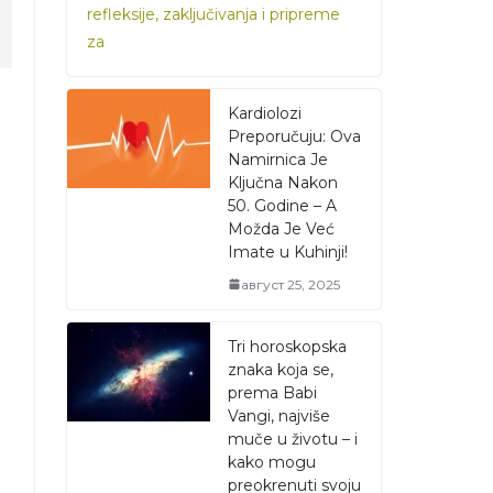
refleksije, zaključivanja i pripreme
za
Kardiolozi
Preporučuju: Ova
Namirnica Je
Ključna Nakon
50. Godine – A
Možda Je Već
Imate u Kuhinji!
август 25, 2025
Tri horoskopska
znaka koja se,
prema Babi
Vangi, najviše
muče u životu – i
kako mogu
preokrenuti svoju