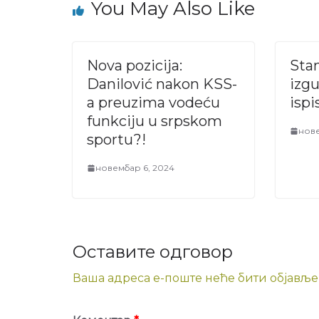
You May Also Like
Nova pozicija:
Sta
Danilović nakon KSS-
izgu
a preuzima vodeću
ispi
funkciju u srpskom
нове
sportu?!
новембар 6, 2024
Оставите одговор
Ваша адреса е-поште неће бити објавље