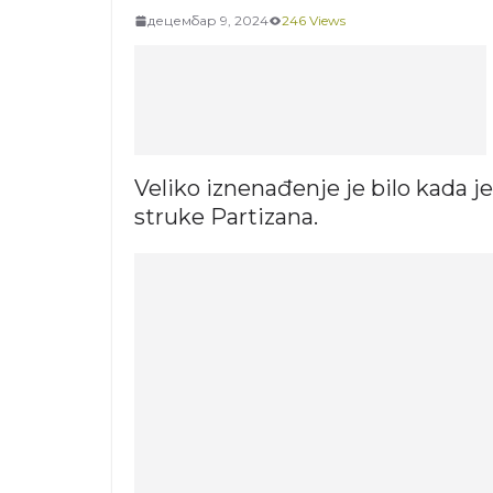
децембар 9, 2024
246 Views
Veliko iznenađenje je bilo kada 
struke Partizana.