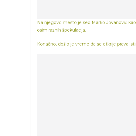
Na njegovo mesto je seo Marko Jovanović kao 
osim raznih špekulacija.
Konačno, došlo je vreme da se otkrije prava ist