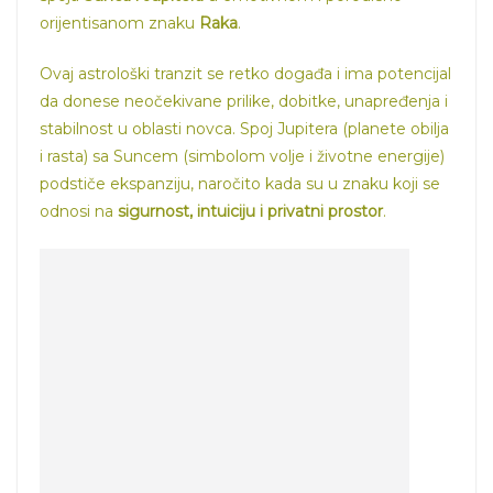
orijentisanom znaku
Raka
.
Ovaj astrološki tranzit se retko događa i ima potencijal
da donese neočekivane prilike, dobitke, unapređenja i
stabilnost u oblasti novca. Spoj Jupitera (planete obilja
i rasta) sa Suncem (simbolom volje i životne energije)
podstiče ekspanziju, naročito kada su u znaku koji se
odnosi na
sigurnost, intuiciju i privatni prostor
.