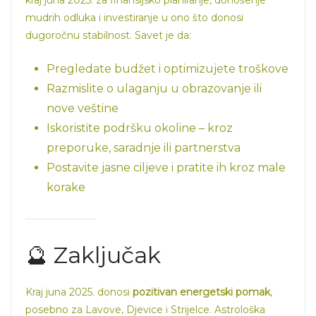
kraj juna 2025. za finansijsko planiranje, donošenje
mudrih odluka i investiranje u ono što donosi
dugoročnu stabilnost. Savet je da:
Pregledate budžet i optimizujete troškove
Razmislite o ulaganju u obrazovanje ili
nove veštine
Iskoristite podršku okoline – kroz
preporuke, saradnje ili partnerstva
Postavite jasne ciljeve i pratite ih kroz male
korake
🔮 Zaključak
Kraj juna 2025. donosi
pozitivan energetski pomak
,
posebno za Lavove, Djevice i Strijelce. Astrološka