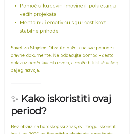
Pomoć u kupovini imovine ili pokretanju
većih projekata
Mentalnu i emotivnu sigurnost kroz
stabilne prihode
Savet za Strijelce:
Obratite pažnju na sve ponude i
pravne dokumente. Ne odbacujte pomoć – često
dolazi iz neočekivanih izvora, a može biti ključ vašeg
daljeg razvoja.
✨
Kako iskoristiti ovaj
period?
Bez obzira na horoskopski znak, svi mogu iskoristiti