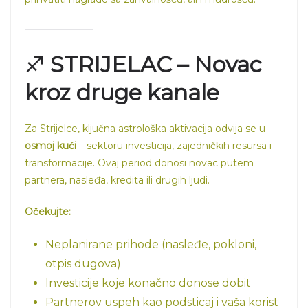
♐
STRIJELAC – Novac
kroz druge kanale
Za Strijelce, ključna astrološka aktivacija odvija se u
osmoj kući
– sektoru investicija, zajedničkih resursa i
transformacije. Ovaj period donosi novac putem
partnera, nasleđa, kredita ili drugih ljudi.
Očekujte:
Neplanirane prihode (nasleđe, pokloni,
otpis dugova)
Investicije koje konačno donose dobit
Partnerov uspeh kao podsticaj i vaša korist