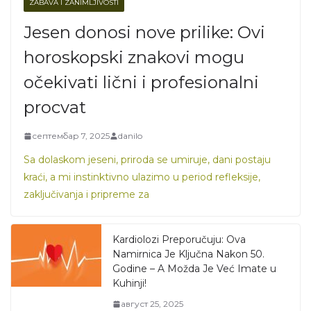
ZABAVA I ZANIMLJIVOSTI
Jesen donosi nove prilike: Ovi
horoskopski znakovi mogu
očekivati lični i profesionalni
procvat
септембар 7, 2025
danilo
Sa dolaskom jeseni, priroda se umiruje, dani postaju
kraći, a mi instinktivno ulazimo u period refleksije,
zaključivanja i pripreme za
Kardiolozi Preporučuju: Ova
Namirnica Je Ključna Nakon 50.
Godine – A Možda Je Već Imate u
Kuhinji!
август 25, 2025