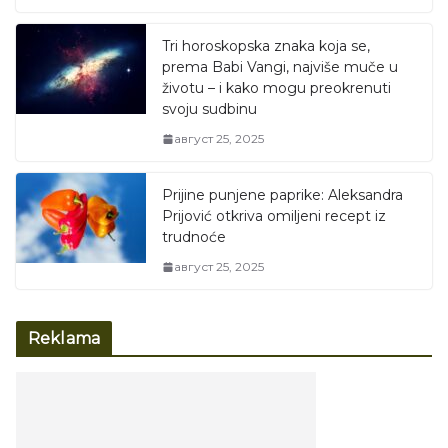
Tri horoskopska znaka koja se,
prema Babi Vangi, najviše muče u
životu – i kako mogu preokrenuti
svoju sudbinu
август 25, 2025
Prijine punjene paprike: Aleksandra
Prijović otkriva omiljeni recept iz
trudnoće
август 25, 2025
Reklama