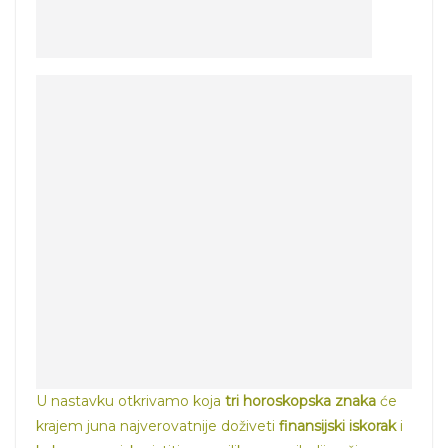
U nastavku otkrivamo koja
tri horoskopska znaka
će
krajem juna najverovatnije doživeti
finansijski iskorak
i