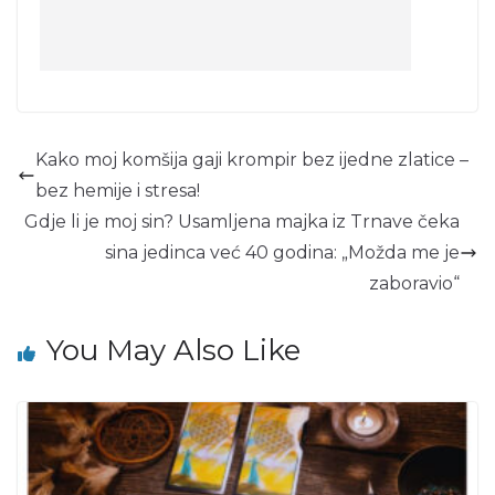
Kako moj komšija gaji krompir bez ijedne zlatice –
bez hemije i stresa!
Gdje li je moj sin? Usamljena majka iz Trnave čeka
sina jedinca već 40 godina: „Možda me je
zaboravio“
You May Also Like