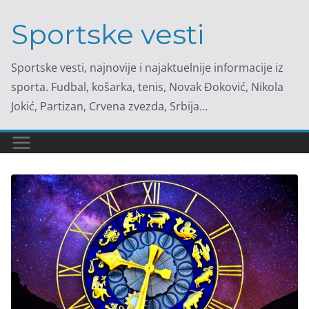
Skip
Sportske vesti
to
content
Sportske vesti, najnovije i najaktuelnije informacije iz
sporta. Fudbal, košarka, tenis, Novak Đoković, Nikola
Jokić, Partizan, Crvena zvezda, Srbija…