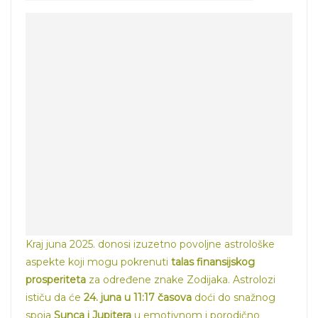
Kraj juna 2025. donosi izuzetno povoljne astrološke
aspekte koji mogu pokrenuti
talas finansijskog
prosperiteta
za određene znake Zodijaka. Astrolozi
ističu da će
24. juna u 11:17 časova
doći do snažnog
spoja
Sunca i Jupitera
u emotivnom i porodično