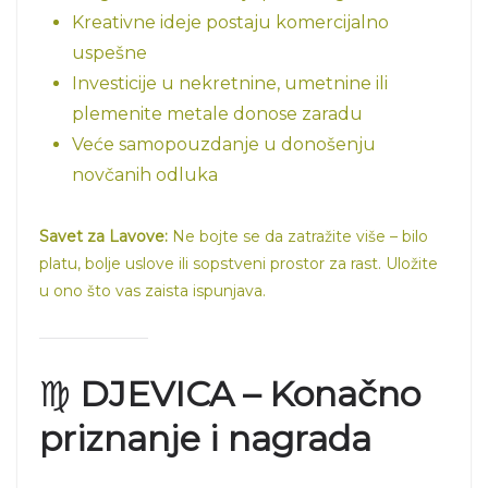
Kreativne ideje postaju komercijalno
uspešne
Investicije u nekretnine, umetnine ili
plemenite metale donose zaradu
Veće samopouzdanje u donošenju
novčanih odluka
Savet za Lavove:
Ne bojte se da zatražite više – bilo
platu, bolje uslove ili sopstveni prostor za rast. Uložite
u ono što vas zaista ispunjava.
♍
DJEVICA – Konačno
priznanje i nagrada