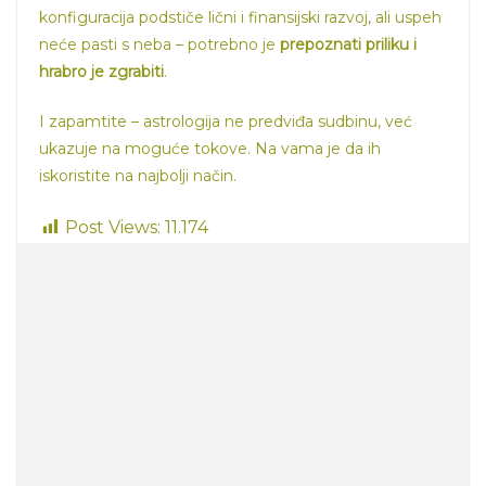
konfiguracija podstiče lični i finansijski razvoj, ali uspeh
neće pasti s neba – potrebno je
prepoznati priliku i
hrabro je zgrabiti
.
I zapamtite – astrologija ne predviđa sudbinu, već
ukazuje na moguće tokove. Na vama je da ih
iskoristite na najbolji način.
Post Views:
11.174