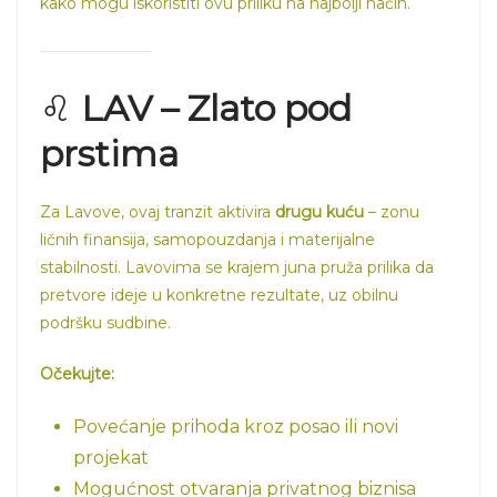
kako mogu iskoristiti ovu priliku na najbolji način.
♌
LAV – Zlato pod
prstima
Za Lavove, ovaj tranzit aktivira
drugu kuću
– zonu
ličnih finansija, samopouzdanja i materijalne
stabilnosti. Lavovima se krajem juna pruža prilika da
pretvore ideje u konkretne rezultate, uz obilnu
podršku sudbine.
Očekujte:
Povećanje prihoda kroz posao ili novi
projekat
Mogućnost otvaranja privatnog biznisa