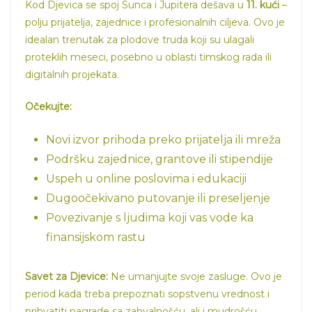
Kod Djevica se spoj Sunca i Jupitera dešava u
11. kući
–
polju prijatelja, zajednice i profesionalnih ciljeva. Ovo je
idealan trenutak za plodove truda koji su ulagali
proteklih meseci, posebno u oblasti timskog rada ili
digitalnih projekata.
Očekujte:
Novi izvor prihoda preko prijatelja ili mreža
Podršku zajednice, grantove ili stipendije
Uspeh u online poslovima i edukaciji
Dugoočekivano putovanje ili preseljenje
Povezivanje s ljudima koji vas vode ka
finansijskom rastu
Savet za Djevice:
Ne umanjujte svoje zasluge. Ovo je
period kada treba prepoznati sopstvenu vrednost i
prihvatiti nagrade sa zahvalnošću, ali i mudrošću.