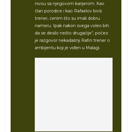
nivou sa njegovom karijerom. Kao
član porodice i kao Rafaelov bivši
trener, cenim što su imali dobru
nameru. Ipak nakon svega voleo bih
da se desilo nešto drugačije“, počeo
je razgovor nekadašnji Rafin trener o
ambijentu koji je viđen u Malagi.