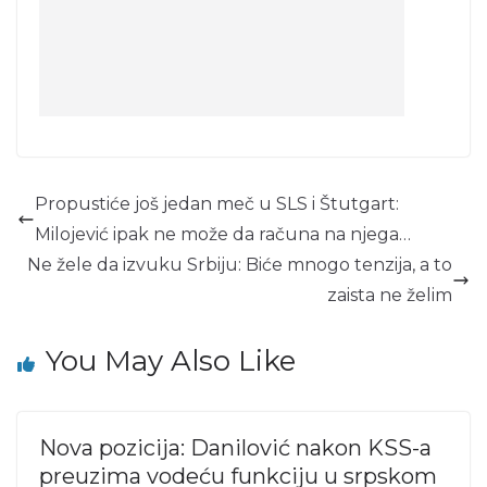
Propustiće još jedan meč u SLS i Štutgart:
Milojević ipak ne može da računa na njega…
Ne žele da izvuku Srbiju: Biće mnogo tenzija, a to
zaista ne želim
You May Also Like
Nova pozicija: Danilović nakon KSS-a
preuzima vodeću funkciju u srpskom