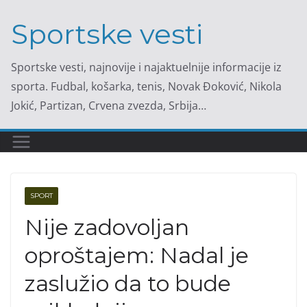
Skip
Sportske vesti
to
content
Sportske vesti, najnovije i najaktuelnije informacije iz
sporta. Fudbal, košarka, tenis, Novak Đoković, Nikola
Jokić, Partizan, Crvena zvezda, Srbija…
SPORT
Nije zadovoljan
oproštajem: Nadal je
zaslužio da to bude