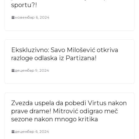
sportu?!
новембар 6, 2024
Ekskluzivno: Savo Milošević otkriva
razloge odlaska iz Partizana!
децембар 9, 2024
Zvezda uspela da pobedi Virtus nakon
prave drame! Mitrović odigrao meč
sezone nakon mnogo kritika
децембар 6, 2024