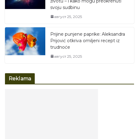
životu – i kako mogu preokrenuti
svoju sudbinu
август 25, 2025
Prijine punjene paprike: Aleksandra
Prijović otkriva omiljeni recept iz
trudnoće
август 25, 2025
Reklama