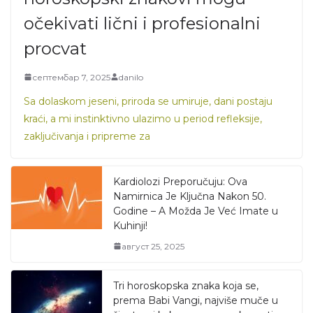
očekivati lični i profesionalni
procvat
септембар 7, 2025
danilo
Sa dolaskom jeseni, priroda se umiruje, dani postaju
kraći, a mi instinktivno ulazimo u period refleksije,
zaključivanja i pripreme za
Kardiolozi Preporučuju: Ova
Namirnica Je Ključna Nakon 50.
Godine – A Možda Je Već Imate u
Kuhinji!
август 25, 2025
Tri horoskopska znaka koja se,
prema Babi Vangi, najviše muče u