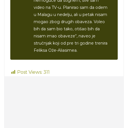
nemoguće da stignem, sve sam
video na TV-u. Planirao sam da odem
u Malagu u nedelju, ali u petak nisam
mogao zbog drugih obaveza. Voleo
bih da sam bio tako, otišao bih da
nisam imao obaveze“, naveo je
stručnjak koji od pre tri godine trenira
Feliksa Ože-Aliasimea.
Post Views:
311