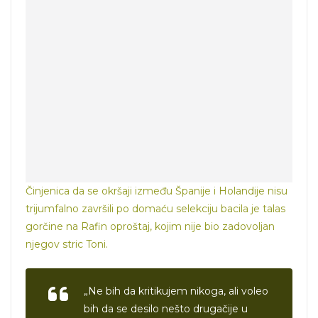
Činjenica da se okršaji između Španije i Holandije nisu
trijumfalno završili po domaću selekciju bacila je talas
gorčine na Rafin oproštaj, kojim nije bio zadovoljan
njegov stric Toni.
„Ne bih da kritikujem nikoga, ali voleo
bih da se desilo nešto drugačije u