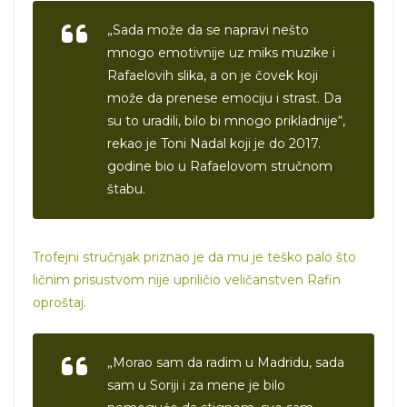
„Sada može da se napravi nešto
mnogo emotivnije uz miks muzike i
Rafaelovih slika, a on je čovek koji
može da prenese emociju i strast. Da
su to uradili, bilo bi mnogo prikladnije“,
rekao je Toni Nadal koji je do 2017.
godine bio u Rafaelovom stručnom
štabu.
Trofejni stručnjak priznao je da mu je teško palo što
ličnim prisustvom nije upriličio veličanstven Rafin
oproštaj.
„Morao sam da radim u Madridu, sada
sam u Soriji i za mene je bilo