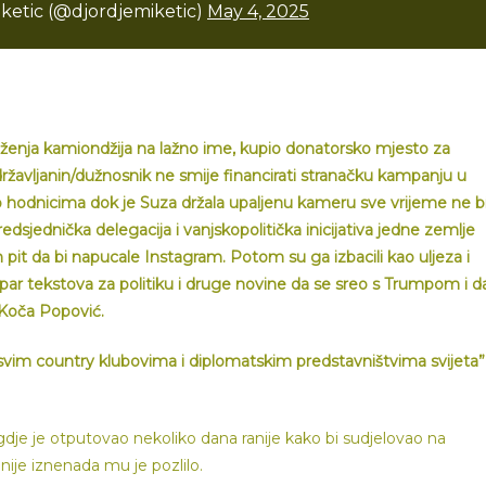
ketic (@djordjemiketic)
May 4, 2025
uženja kamiondžija na lažno ime, kupio donatorsko mjesto za
i državljanin/dužnosnik ne smije financirati stranačku kampanju u
po hodnicima dok je Suza držala upaljenu kameru sve vrijeme ne b
redsjednička delegacija i vanjskopolitička inicijativa jedne zemlje
 pit da bi napucale Instagram. Potom su ga izbacili kao uljeza i
io par tekstova za politiku i druge novine da se sreo s Trumpom i d
o Koča Popović.
u svim country klubovima i diplomatskim predstavništvima svijeta”
gdje je otputovao nekoliko dana ranije kako bi sudjelovao na
je iznenada mu je pozlilo.