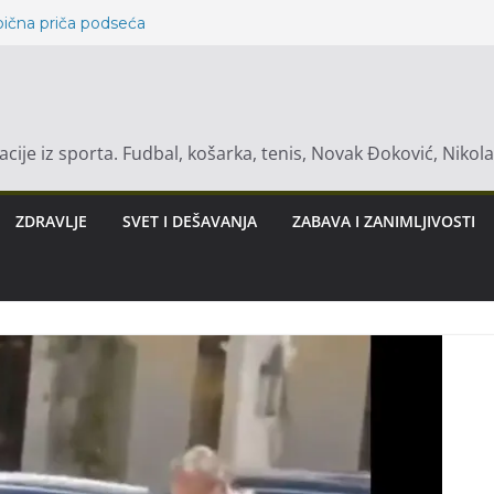
bična priča podseća
opski znakovi mogu
a Je Ključna Nakon
uhinji!
macije iz sporta. Fudbal, košarka, tenis, Novak Đoković, Nikol
abi Vangi, najviše
uti svoju sudbinu
ović otkriva
ZDRAVLJE
SVET I DEŠAVANJA
ZABAVA I ZANIMLJIVOSTI