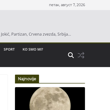
петак, август 7, 2026
a Jokić, Partizan, Crvena zvezda, Srbija…
SPORT
KO SMO MI?
Najnovije