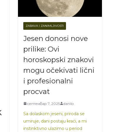
ZABAVA I ZANIMLJIVOSTI
Jesen donosi nove
prilike: Ovi
horoskopski znakovi
mogu očekivati lični
i profesionalni
procvat
септембар 7, 2025
danilo
k
Sa dolaskom jeseni, priroda se
umiruje, dani postaju kraći, a mi
instinktivno ulazimo u period