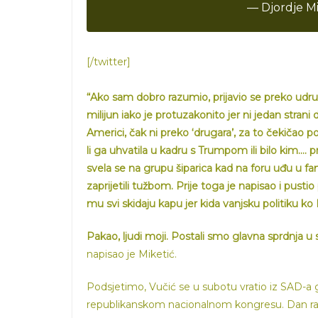
— Djordje Mi
[/twitter]
“Ako sam dobro razumio, prijavio se preko udr
milijun iako je protuzakonito jer ni jedan stran
Americi, čak ni preko ‘drugara’, za to čekičao 
li ga uhvatila u kadru s Trumpom ili bilo kim…. p
svela se na grupu šiparica kad na foru uđu u fan
zaprijetili tužbom. Prije toga je napisao i pust
mu svi skidaju kapu jer kida vanjsku politiku k
Pakao, ljudi moji. Postali smo glavna sprdnja 
napisao je Miketić.
Podsjetimo, Vučić se u subotu vratio iz SAD-a 
republikanskom nacionalnom kongresu. Dan rani