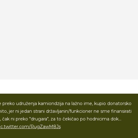
e preko udruženja kamiondzija na lažno ime, kupio donatorsko
to, jer ni jedan strani državljanin/funkcioner ne sme finansirati
 čak ni preko "drugara", za to čekičao po hodnicima dok…
ic.twitter.com/RugZawM8Js