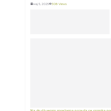
мај 5, 2025
308 Views
Na društvenim mrežama pojavila se snimka preds