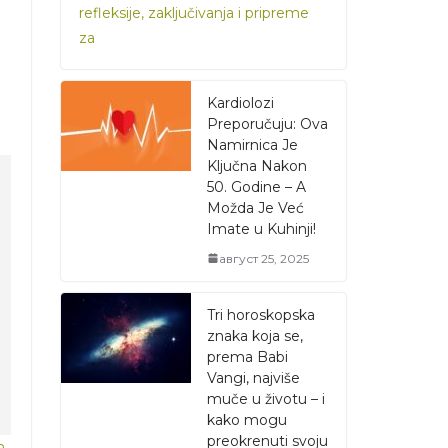
refleksije, zaključivanja i pripreme
za
Kardiolozi
Preporučuju: Ova
Namirnica Je
Ključna Nakon
50. Godine – A
Možda Je Već
Imate u Kuhinji!
август 25, 2025
Tri horoskopska
znaka koja se,
prema Babi
Vangi, najviše
muče u životu – i
kako mogu
preokrenuti svoju
n