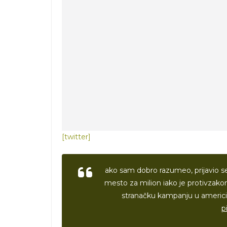
[twitter]
ako sam dobro razumeo, prijavio s
mesto za milion iako je protivzakoni
stranačku kampanju u americi,
p