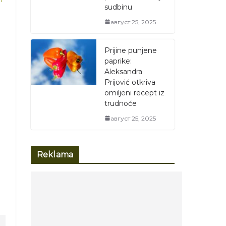
sudbinu
август 25, 2025
Prijine punjene
paprike:
Aleksandra
Prijović otkriva
omiljeni recept iz
trudnoće
август 25, 2025
Reklama