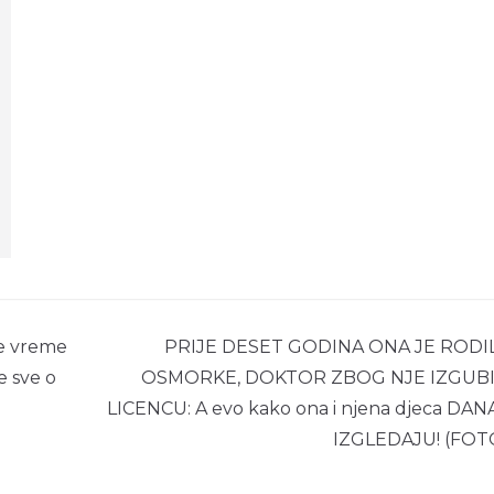
će vreme
PRIJE DESET GODINA ONA JE RODI
e sve o
OSMORKE, DOKTOR ZBOG NJE IZGUB
LICENCU: A evo kako ona i njena djeca DAN
IZGLEDAJU! (FOT