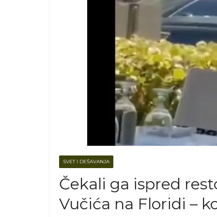
SVET I DEŠAVANJA
Čekali ga ispred res
Vučića na Floridi – k